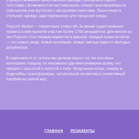
толстовка с возможностью кастомизации, плащи-трансформеры из
софтшелла или футболки с авторскими принтами. Практичная и
стильная одежда, адаптированная для городской среды.
Popcorn Market — территория открытий. За время существования
проекта в нём приняли участие более 1700 резидентов. Для многих из
них Popcorn стал первым маркетом в карьере. Каждый новая встречи
— это новые люди, новые коллекции, новые смелые идеи от молодых
дизайнеров.
В зависимости от сезона мы делаем акцент на тех или иных
категориях товаров, но неизменно уделяем внимание всему, что
связано с красотой и заботой о себе. Модульные колье, чокеры и
бодичейны-трансформеры, натуральная косметика и селективный
парфюм на любой вкус.
ГЛАВНАЯ
РЕЗИДЕНТЫ