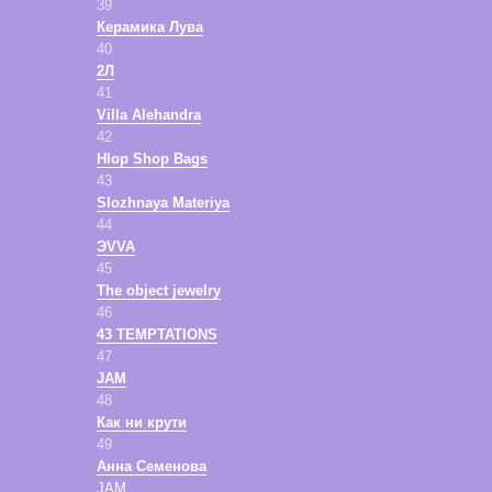
39
Керамика Лува
40
2Л
41
Villa Alehandra
42
Hlop Shop Bags
43
Slozhnaya Materiya
44
ЭVVA
45
The object jewelry
46
43 TEMPTATIONS
47
JAM
48
Как ни крути
49
Анна Семенова
JAM