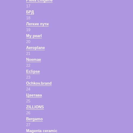
Pleva Lingerie
17
БРД
18
Легкие пути
19
My pearl
20
Aeroplane
21
Noemae
22
Eclipse
23
Ochkov.brand
24
Цветава
25
ZILLIONS
26
Bergamo
27
Magenta ceramic