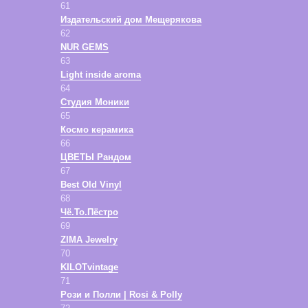
61
Издательский дом Мещерякова
62
NUR GEMS
63
Light inside aroma
64
Студия Моники
65
Космо керамика
66
ЦВЕТЫ Рандом
67
Best Old Vinyl
68
Чё.То.Пёстро
69
ZIMA Jewelry
70
KILOTvintage
71
Рози и Полли | Rosi & Polly