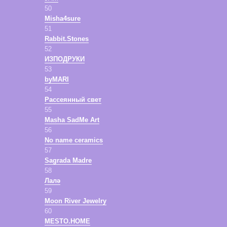
50
Misha4sure
51
Rabbit.Stones
52
ИЗПОДРУКИ
53
byMARI
54
Рассеянный свет
55
Masha SadMe Art
56
No name ceramics
57
Sagrada Madre
58
Лалә
59
Moon River Jewelry
60
MESTO.HOME