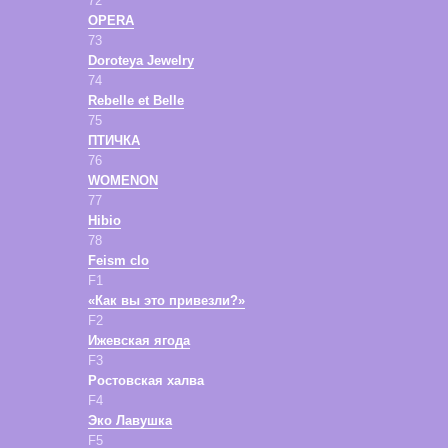
72
OPERA
73
Doroteya Jewelry
74
Rebelle et Belle
75
ПТИЧКА
76
WOMENON
77
Hibio
78
Feism clo
F1
«Как вы это привезли?»
F2
Ижевская ягода
F3
Ростовская халва
F4
Эко Лавушка
F5