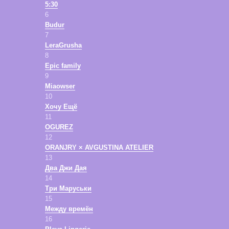
5:30
6
Budur
7
LeraGrusha
8
Epic family
9
Miaowser
10
Хочу Ещё
11
OGUREZ
12
ORANJRY × AVGUSTINA ATELIER
13
Два Джи Дая
14
Три Маруськи
15
Между времён
16